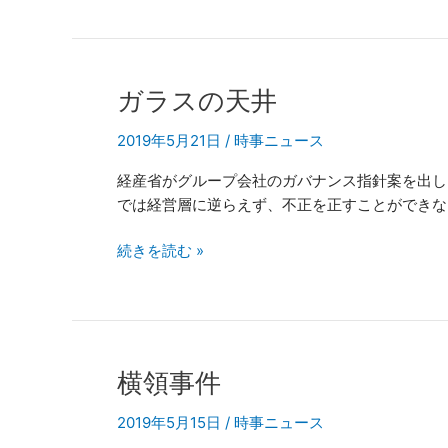
ガ
ガラスの天井
ラ
2019年5月21日
/
時事ニュース
ス
の
経産省がグループ会社のガバナンス指針案を出し
天
では経営層に逆らえず、不正を正すことができない
井
続きを読む »
横
横領事件
領
2019年5月15日
/
時事ニュース
事