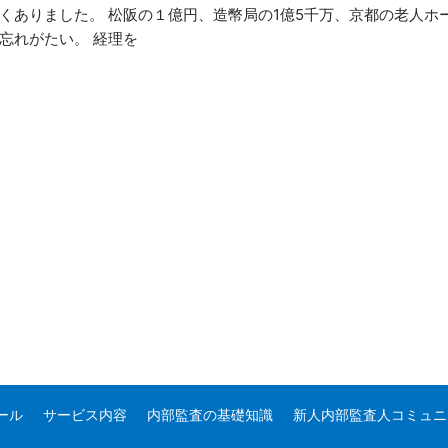
ありました。 松阪の１億円、造幣局の1億5千万、京都の老人ホー
忘れがたい。 経理を
ール
サービス内容
内部監査の基礎知識
新人内部監査人コミュニ