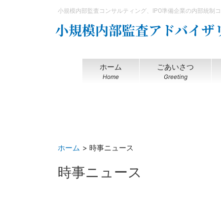
内
小規模内部監査コンサルティング、IPO準備企業の内部統制
容
小規模内部監査アドバイザ
を
ス
キ
ッ
ホーム
ごあいさつ
プ
Home
Greeting
ホーム
時事ニュース
時事ニュース