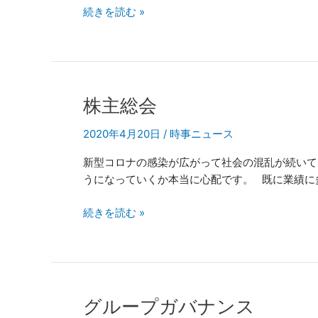
続きを読む »
株
株主総会
主
2020年4月20日
/
時事ニュース
総
会
新型コロナの感染が広がって社会の混乱が続いて
うになっていくか本当に心配です。 既に業績に
続きを読む »
グ
グループガバナンス