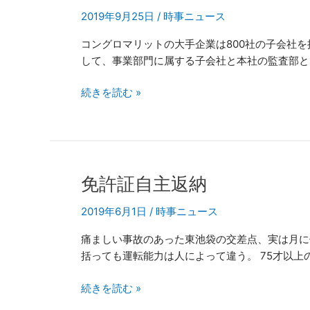
ル
2019年9月25日
/
時事ニュース
ー
プ
コングロマリットの大手企業は800社の子会社
ガ
して、事業部門に属する子会社と本社の監査部と
バ
ナ
続きを読む »
ン
ス
免
免許証自主返納
許
2019年6月1日
/
時事ニュース
証
自
痛ましい事故のあった東池袋の交差点、実は月に
主
括っても運転能力は人によって違う。 75才以上
返
納
続きを読む »