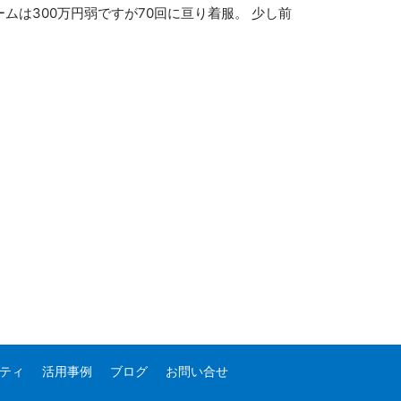
ムは300万円弱ですが70回に亘り着服。 少し前
ティ
活用事例
ブログ
お問い合せ